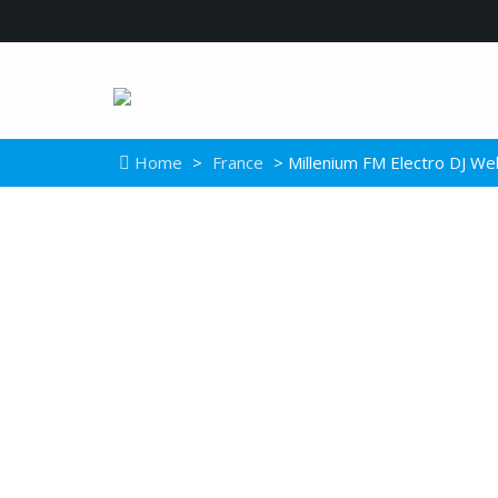
Home
>
France
> Millenium FM Electro DJ We