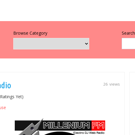
Browse Category
Search 
adio
26 views
Ratings Yet)
use