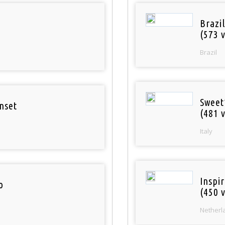
Brazil
(573 v
Brazil
Sweet
nset
(481 v
Italy
Inspi
o
(450 v
Netherl