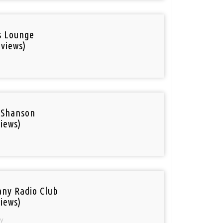
is Lounge
 views)
 Shanson
iews)
ny Radio Club
iews)
y