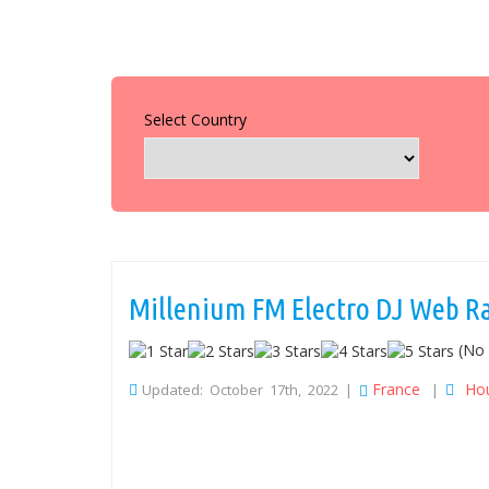
Select Country
Millenium FM Electro DJ Web R
(No 
France
Ho
Updated: October 17th, 2022 |
|