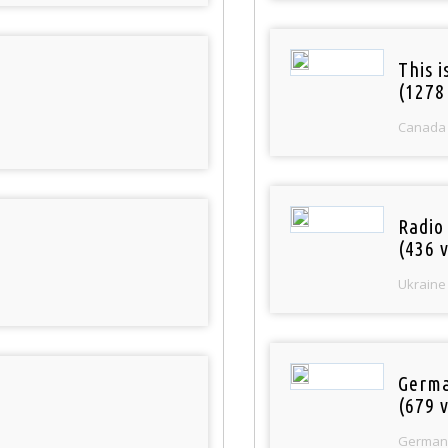
This 
(1278
Canada
Radio
(436 v
Ukraine
Germa
(679 v
German