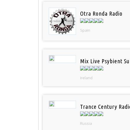
Otra Ronda Radio
Spain
Mix Live Psybient Su
Ireland
Trance Century Radi
Russia