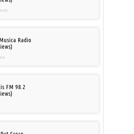
ands
Musica Radio
iews)
ela
tis FM 98.2
iews)
 Put Srece