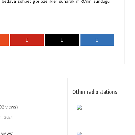
et, bedava sohbet gibi özellikler sunarak mIRC’nin sunduğu
Other radio stations
92 views)
h, 2024
 views)