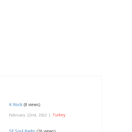
K Rock
(8 views)
Turkey
February 22nd, 2022 |
SF Soul Radio
(26 views)