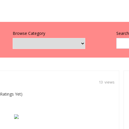
Browse Category
Search 
13 views
Ratings Yet)