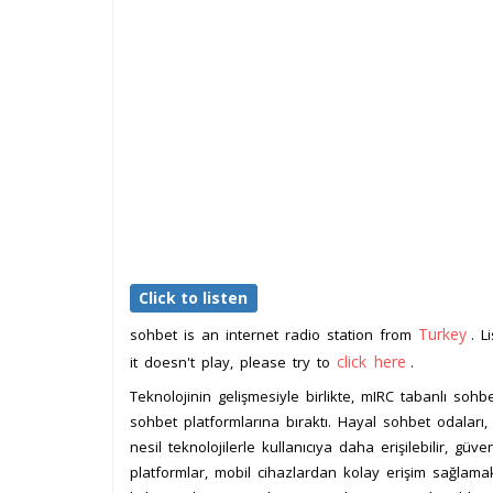
Click to listen
Turkey
sohbet is an internet radio station from
. L
click here
it doesn't play, please try to
.
Teknolojinin gelişmesiyle birlikte, mIRC tabanlı s
sohbet platformlarına bıraktı. Hayal sohbet odalar
nesil teknolojilerle kullanıcıya daha erişilebilir, gü
platformlar, mobil cihazlardan kolay erişim sağlamak