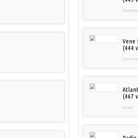
Netherl
Vene 
(444 v
Venezu
Atlan
(467 v
Spain
Radio