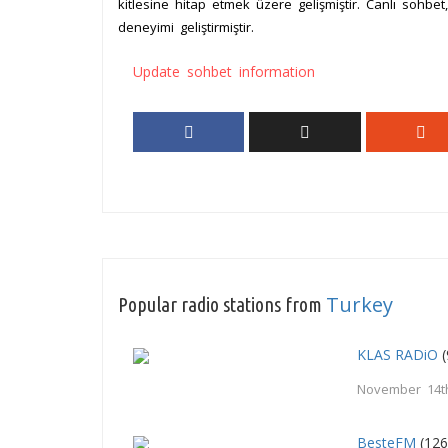
kitlesine hitap etmek üzere gelişmiştir. Canlı sohb
deneyimi geliştirmiştir.
Update sohbet information
Turkey
Popular radio stations from
KLAS RADiO
(
November 14t
BesteFM
(126