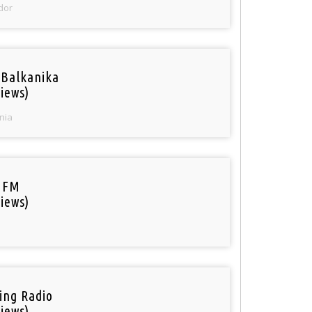
dor
 Balkanika
iews)
nia
 FM
iews)
ring Radio
iews)