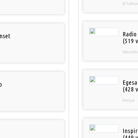
El Salva
Radio
nset
(519 v
Macedo
Egesa
o
(428 v
Kenya
Inspi
(449 v